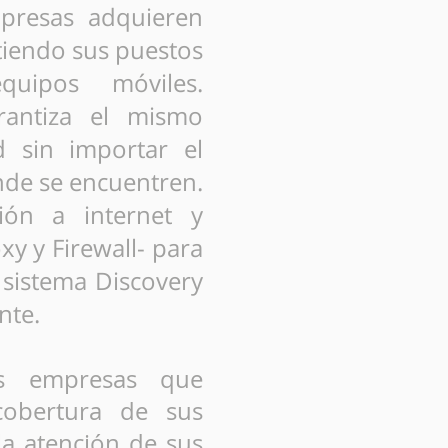
mpresas adquieren
tiendo sus puestos
uipos móviles.
rantiza el mismo
d sin importar el
de se encuentren.
ión a internet y
xy y Firewall- para
 sistema Discovery
nte.
as empresas que
cobertura de sus
la atención de sus