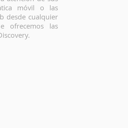
tica móvil o las
b desde cualquier
e ofrecemos las
iscovery.
¿Qué es
Global