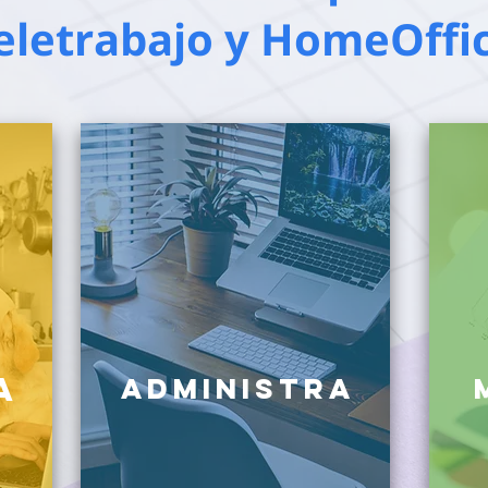
eletrabajo y HomeOffi
a
Administra