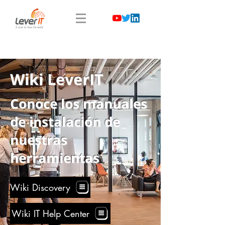
Wiki LeverIT
Conoce los manuales
de instalación de
nuestras
herramientas
Wiki Discovery
Wiki IT Help Center