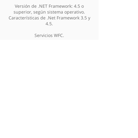
Versión de .NET Framework: 4.5 o
superior, según sistema operativo.
Características de .Net Framework 3.5 y
4.5.
Servicios WFC.
Espacio libre mínimo en disco duro de 20
GB.
Dirección IP Fija.
Conexión a Internet.
IIS (Internet Information Services)
instalado y funcional con la consola de
administración habilitada. Servicios de
rol para desarrollo de aplicaciones con
componentes ASP, CGI y Server Includes
instalados.
Ultima versión disponible de Discovery
instalada y funcional.