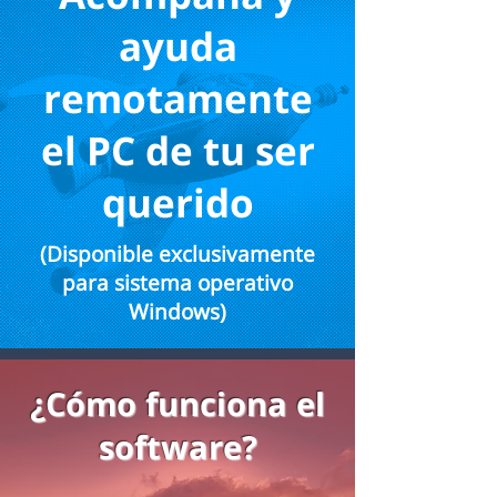
ayuda
remotamente
el PC de tu ser
querido
(Disponible exclusivamente
para sistema operativo
Windows)
¿Cómo funciona el
software?