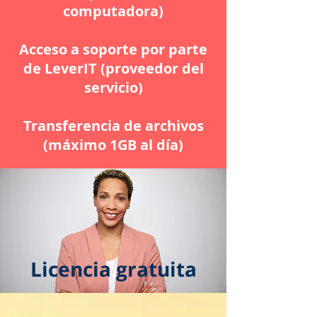
computadora)
Acceso a soporte por parte
de LeverIT (proveedor del
servicio)
Transferencia de archivos
(máximo 1GB al día)
Licencia gratuita