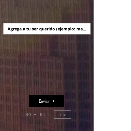
Enviar
40
+
64
=