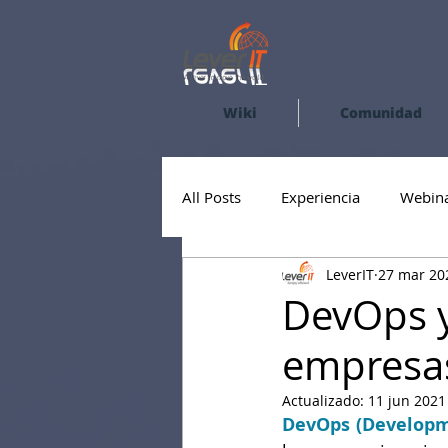
Wiki
Comunidad
All Posts
Experiencia
Webin
LeverIT
27 mar 20
DevOps y
empresa
Actualizado:
11 jun 2021
DevOps (Developm