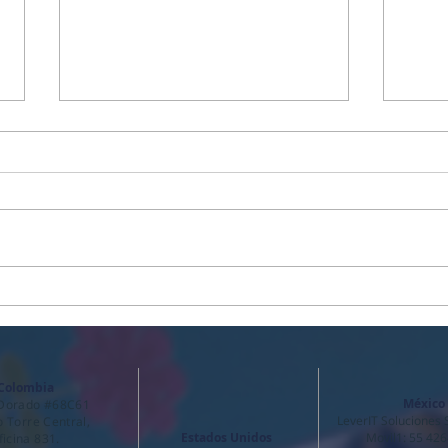
IT-H
SCRUM: Metodología ágil
aplicada al futuro
Colombia
México
 Dorado #68C61
LeverIT Soluciones S.
io Torre Central,
Estados Unidos
Movil1: 55 42
ficina 831.