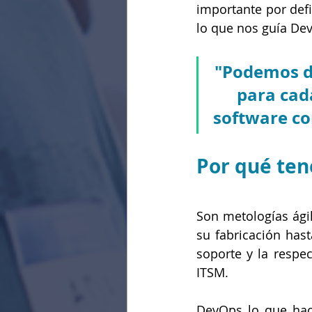
importante por defi
lo que nos guía De
"Podemos de
para cad
software co
Por qué ten
Son metologías ágil
su fabricación hast
soporte y la respe
ITSM.
DevOps lo que hace