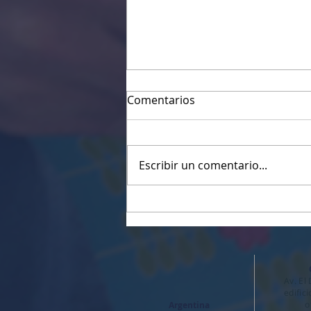
Comentarios
Escribir un comentario...
Metología Lean: La magia
de afrontar cualquier
eventualidad y seguir el
flujo
Av. El
edific
o
Argentina