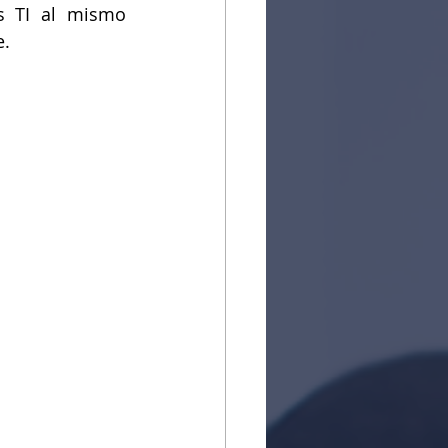
s TI al mismo 
e.