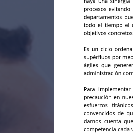
haya una sinergia 
procesos evitando 
departamentos que 
todo el tiempo el 
objetivos concretos
Es un ciclo ordena
supérfluos por medi
ágiles que genere
administración corr
Para implementar 
precaución en nues
esfuerzos titánic
convencidos de que 
darnos cuenta que
competencia cada v