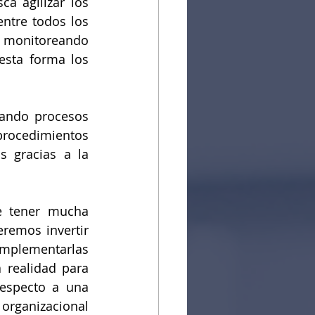
a agilizar los 
ntre todos los 
 monitoreando 
esta forma los 
ando procesos 
procedimientos 
 gracias a la 
e tener mucha 
remos invertir 
mplementarlas 
 realidad para 
specto a una 
organizacional 