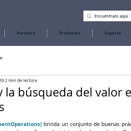
Partners
Productos
Soporte
ar
20
2 min de lectura
 la búsqueda del valor e
s
entOperations)
 brinda un conjunto de buenas prác