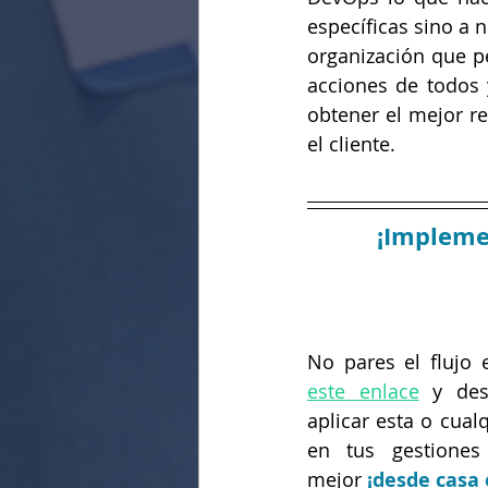
específicas sino a n
organización que pe
acciones de todos 
obtener el mejor re
el cliente.
¡
Implemen
No pares el flujo 
este enlace
 y des
aplicar esta o cual
en tus gestiones 
mejor 
¡
desde casa o