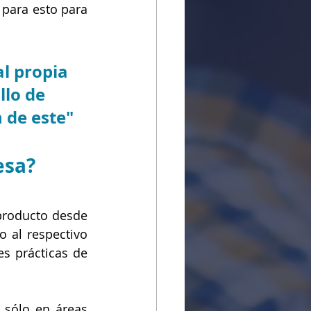
para esto para 
l propia 
lo de 
 de este"
esa?
producto desde 
 al respectivo 
s prácticas de 
sólo en áreas 