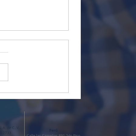
elp-Center, Sin Fronteras
 A. de C. V.
Perú
64 2733
Calle las Camelias 891 2do Piso